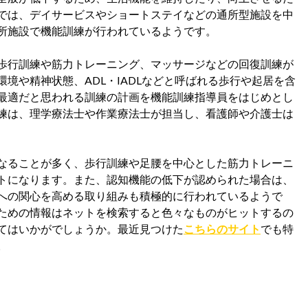
では、デイサービスやショートステイなどの通所型施設を中
所施設で機能訓練が行われているようです。
歩行訓練や筋力トレーニング、マッサージなどの回復訓練が
境や精神状態、ADL・IADLなどと呼ばれる歩行や起居を含
最適だと思われる訓練の計画を機能訓練指導員をはじめとし
練は、理学療法士や作業療法士が担当し、看護師や介護士は
なることが多く、歩行訓練や足腰を中心とした筋力トレーニ
トになります。また、認知機能の低下が認められた場合は、
への関心を高める取り組みも積極的に行われているようで
ための情報はネットを検索すると色々なものがヒットするの
てはいかがでしょうか。最近見つけた
こちらのサイト
でも特
。